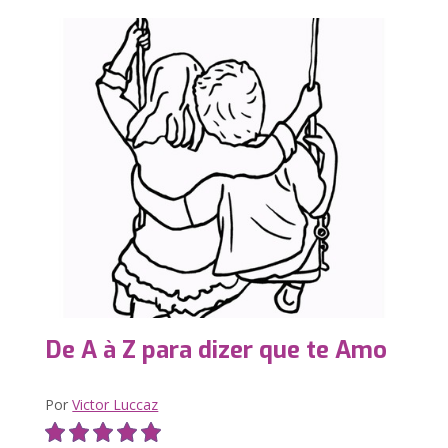
De A à Z para dizer que te Amo
Por
Victor Luccaz