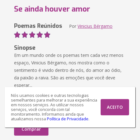
Se ainda houver amor
Poemas Reúnidos
Por
Vinicius Bérgamo
Sinopse
Em um mundo onde os poemas tem cada vez menos
espaço, Vinicius Bérgamo, nos mostra como o
sentimento é vivido dentro de nós, do amor ao ódio,
da paixão a raiva. São as emoções que você deve
esperar...
Nós usamos cookies e outras tecnologias
R$ 51,69
Versão impressa
semelhantes para melhorar a sua experiência
em nossos serviços. Ao utilizar nossos
ACEITO
serviços, você concorda com tal
monitoramento. Informamos ainda que
R$ 28,38
Versão Ebook
atualizamos nossa
Política de Privacidade
.
Comprar