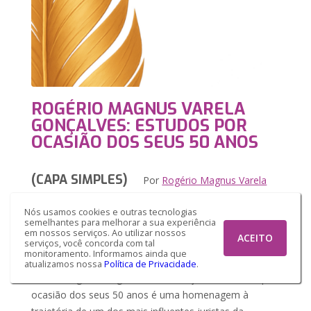
ROGÉRIO MAGNUS VARELA
GONÇALVES: ESTUDOS POR
OCASIÃO DOS SEUS 50 ANOS
(CAPA SIMPLES)
Por
Rogério Magnus Varela
Gonçalves; Felipe Augusto Forte de Negreiros
Nós usamos cookies e outras tecnologias
Deodato
semelhantes para melhorar a sua experiência
em nossos serviços. Ao utilizar nossos
ACEITO
serviços, você concorda com tal
monitoramento. Informamos ainda que
Sinopse
atualizamos nossa
Política de Privacidade
.
A obra Rogério Magnus Varela Gonçalves: Estudos por
ocasião dos seus 50 anos é uma homenagem à