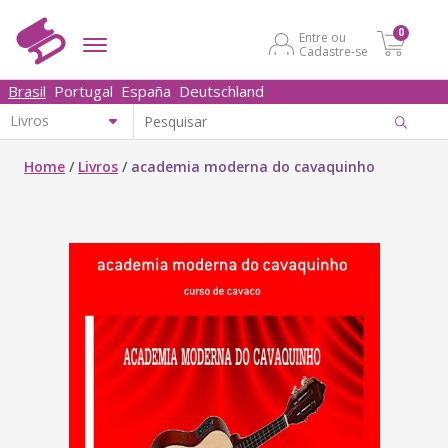
0
Entre ou
Cadastre-se
Brasil
Portugal
España
Deutschland
Home
/
Livros
/
academia moderna do cavaquinho