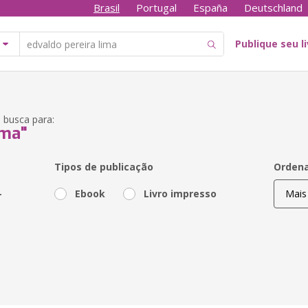
Brasil
Portugal
España
Deutschland
Publique seu l
 busca para:
ima"
Tipos de publicação
Ordena
-
Ebook
Livro impresso