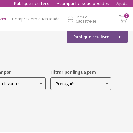
-
Publique seu livro
Acompanhe seus pedidos
Ajuda
0
Entre ou
ivro
Compras em quantidade
Cadastre-se
Publique seu livro
r por
Filtrar por linguagem