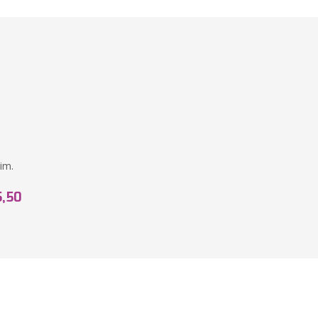
im.
5,50