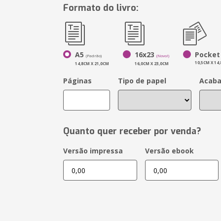
Formato do livro:
A5
16x23
Pocket
(Padrão)
(Novo!)
10,5CM X 14
14,8CM X 21,0CM
16,0CM X 23,0CM
Páginas
Tipo de papel
Acab
Quanto quer receber por venda?
Versão impressa
Versão ebook