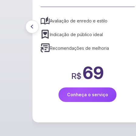
Tradução rápida e precisa
Suporte a vários idiomas
Preservação do estilo
399
R$
Conheça o serviço