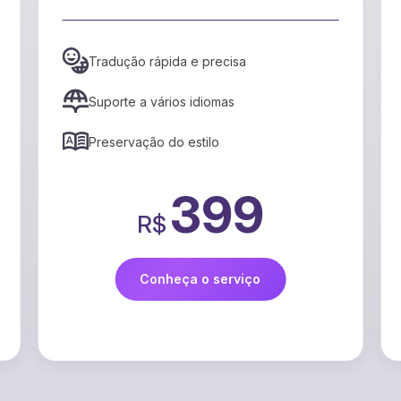
mais envolvente.
Mapeamento de emoções ao longo da
narrativa
Identificação de picos de tensão
Recomendações para aumentar o
engajamento
99
R$
Conheça o serviço