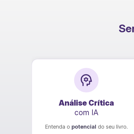
Ser
Tradução
com IA
livro.
Seu livro para
novos leitores