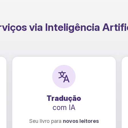
viços via Inteligência Artifi
Raio-X Emocional
com IA
Descubra como tornar sua história