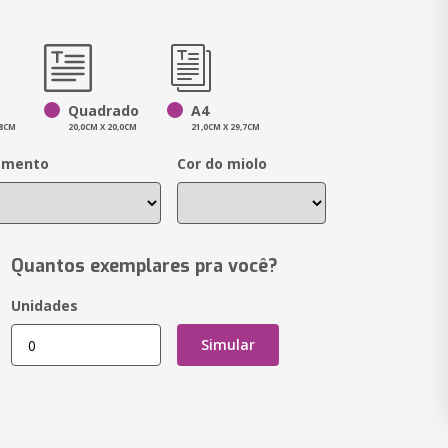
Quadrado
A4
,8CM
20,0CM X 20,0CM
21,0CM X 29,7CM
amento
Cor do miolo
Quantos exemplares pra você?
Unidades
Simular