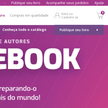
-
Publique seu livro
Acompanhe seus pedidos
Ajuda
0
Entre ou
ivro
Compras em quantidade
Cadastre-se
Conheça todo o catálogo
Publique seu livro