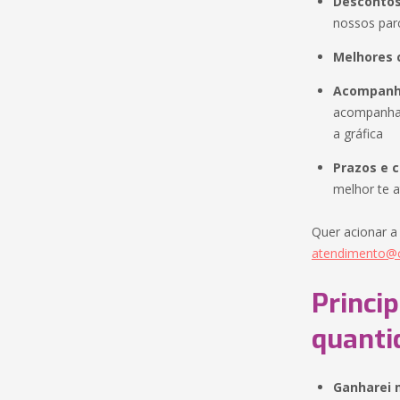
Descontos
nossos parc
Melhores 
Acompanha
acompanham
a gráfica
Prazos e c
melhor te 
Quer acionar a
atendimento@c
Princi
quanti
Ganharei 