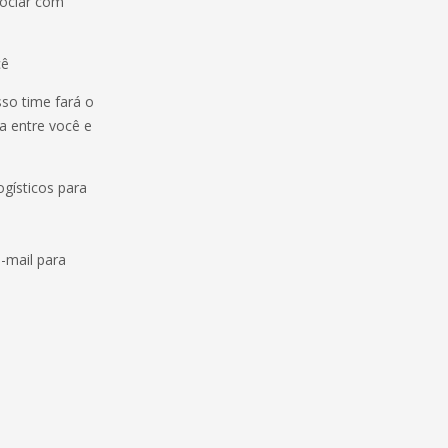
ociar com
cê
so time fará o
a entre você e
gísticos para
-mail para