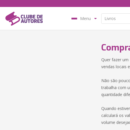
Menu
Compra
Quer fazer um 
vendas locais 
Não são poucos
trabalha com um
quantidade dife
Quando estive
calculará os v
volume desejad