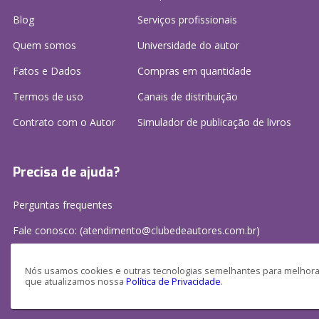
Blog
Serviços profissionais
Quem somos
Universidade do autor
Fatos e Dados
Compras em quantidade
Termos de uso
Canais de distribuição
Contrato com o Autor
Simulador de publicação
de livros
Precisa de ajuda?
Perguntas frequentes
Fale conosco: (atendimento@clubedeautores.com.br)
Nós usamos cookies e outras tecnologias semelhantes para melhorar
que atualizamos nossa
Política de Privacidade
.
Clube de Autores Publicações S/A - CNPJ: 16.779.786/0001-27
Av. Juscelino Kubitscheck, 350 - 2 andar - Centro, Joinville - SC, 89201-100