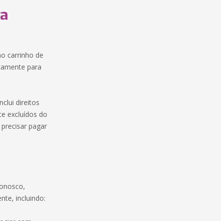
ra
no carrinho de
icamente para
clui direitos
nte excluídos do
 precisar pagar
conosco,
te, incluindo: