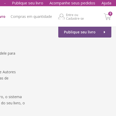
-
Publique seu livro
Acompanhe seus pedidos
Ajuda
0
Entre ou
ivro
Compras em quantidade
Cadastre-se
Publique seu livro
dele para
e Autores
xas de
o, o sistema
do seu livro, o