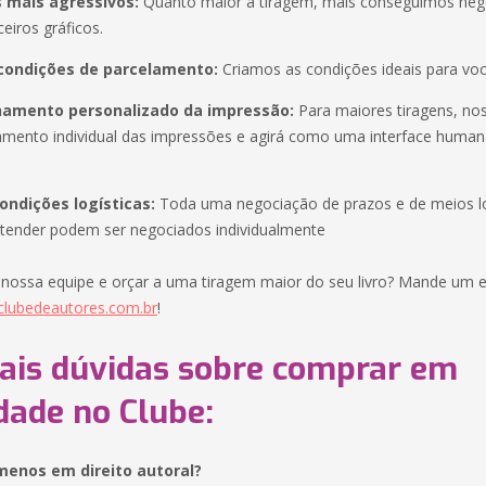
 mais agressivos:
Quanto maior a tiragem, mais conseguimos neg
eiros gráficos.
condições de parcelamento:
Criamos as condições ideais para vo
mento personalizado da impressão:
Para maiores tiragens, nos
ento individual das impressões e agirá como uma interface human
ondições logísticas:
Toda uma negociação de prazos e de meios lo
atender podem ser negociados individualmente
 nossa equipe e orçar a uma tiragem maior do seu livro? Mande um e
lubedeautores.com.br
!
pais dúvidas sobre comprar em
dade no Clube:
menos em direito autoral?