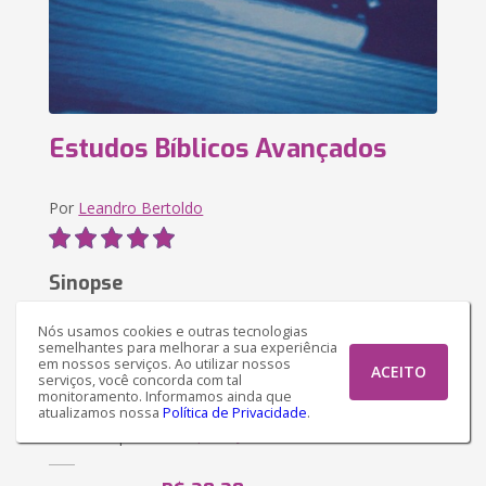
Estudos Bíblicos Avançados
Por
Leandro Bertoldo
Sinopse
Este livro tem como objetivo imediato entregar ao
Nós usamos cookies e outras tecnologias
instrutor bíblico o comentário mínimo exigível, mas
semelhantes para melhorar a sua experiência
essencial ao bom aproveitamento do estudo
em nossos serviços. Ao utilizar nossos
ACEITO
serviços, você concorda com tal
doutrinário das Sagradas Escrituras. E, visando unica...
monitoramento. Informamos ainda que
atualizamos nossa
Política de Privacidade
.
R$ 54,63
Versão impressa