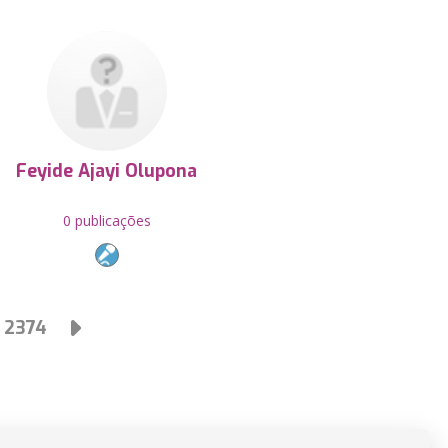
Feyide Ajayi Olupona
0 publicações
2374