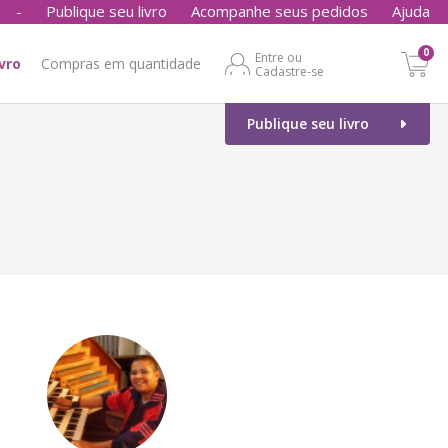
-
Publique seu livro
Acompanhe seus pedidos
Ajuda
0
Entre ou
ivro
Compras em quantidade
Cadastre-se
Publique seu livro