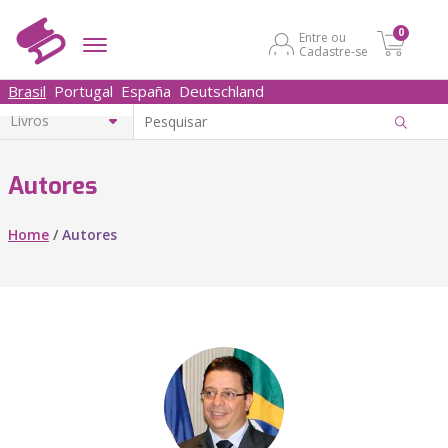
0
Entre ou
Cadastre-se
Brasil
Portugal
España
Deutschland
Autores
Home
/
Autores