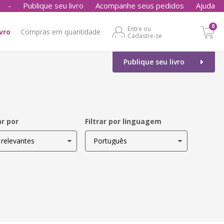
-
Publique seu livro
Acompanhe seus pedidos
Ajuda
0
Entre ou
ivro
Compras em quantidade
Cadastre-se
Publique seu livro
r por
Filtrar por linguagem