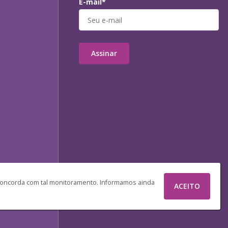
E-mail*
Assinar
 concorda com tal monitoramento. Informamos ainda
ACEITO