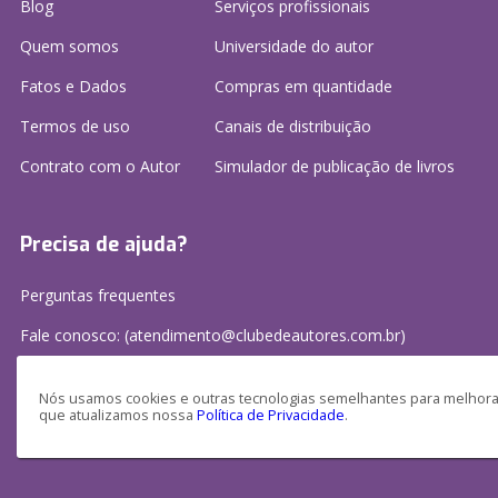
Blog
Serviços profissionais
Quem somos
Universidade do autor
Fatos e Dados
Compras em quantidade
Termos de uso
Canais de distribuição
Contrato com o Autor
Simulador de publicação
de livros
Precisa de ajuda?
Perguntas frequentes
Fale conosco: (atendimento@clubedeautores.com.br)
Nós usamos cookies e outras tecnologias semelhantes para melhorar
que atualizamos nossa
Política de Privacidade
.
Clube de Autores Publicações S/A - CNPJ: 16.779.786/0001-27
Av. Juscelino Kubitscheck, 350 - 2 andar - Centro, Joinville - SC, 89201-100