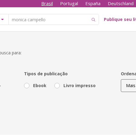
Brasil
Portugal
España
Deutschland
Publique seu l
busca para:
"
Tipos de publicação
Ordena
-
Ebook
Livro impresso