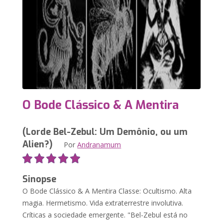
O Bode Clássico & A Mentira
(Lorde Bel-Zebul: Um Demônio, ou um
Alien?)
Por
Andranamum
Sinopse
O Bode Clássico & A Mentira Classe: Ocultismo. Alta
magia. Hermetismo. Vida extraterrestre involutiva.
Críticas a sociedade emergente. "Bel-Zebul está no