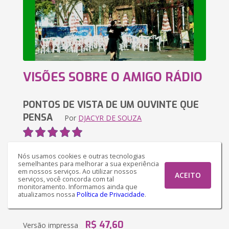
VISÕES SOBRE O AMIGO RÁDIO
PONTOS DE VISTA DE UM OUVINTE QUE
PENSA
Por
DJACYR DE SOUZA
Sinopse
Nós usamos cookies e outras tecnologias
semelhantes para melhorar a sua experiência
Aqui vemos uma série de reflexões sobre o rádio e
em nossos serviços. Ao utilizar nossos
ACEITO
sua importância perante a sociedade visando
serviços, você concorda com tal
monitoramento. Informamos ainda que
principalmente colocar o rádio como instrumento de
atualizamos nossa
Política de Privacidade
.
cidadania e verificando a possibilidade de luta por ...
R$ 47,60
Versão impressa