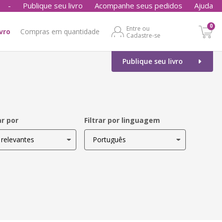
-
Publique seu livro
Acompanhe seus pedidos
Ajuda
0
Entre ou
ivro
Compras em quantidade
Cadastre-se
Publique seu livro
r por
Filtrar por linguagem