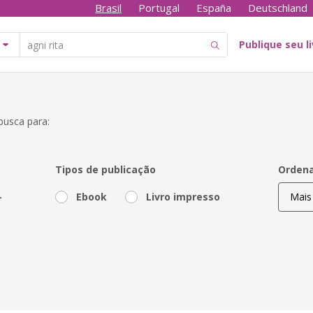
Brasil
Portugal
España
Deutschland
Publique seu l
busca para:
Tipos de publicação
Ordena
-
Ebook
Livro impresso