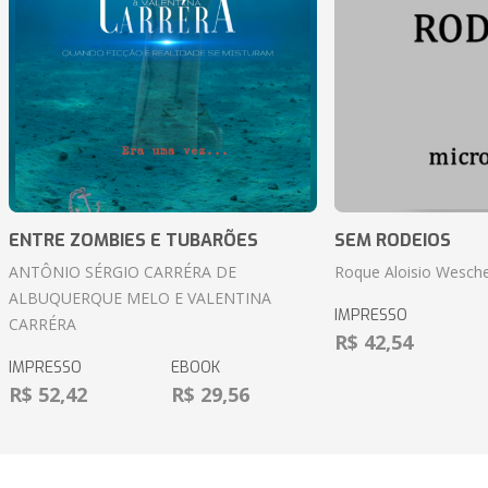
ENTRE ZOMBIES E TUBARÕES
SEM RODEIOS
ANTÔNIO SÉRGIO CARRÉRA DE
Roque Aloisio Wesche
ALBUQUERQUE MELO E VALENTINA
IMPRESSO
CARRÉRA
R$ 42,54
IMPRESSO
EBOOK
R$ 52,42
R$ 29,56