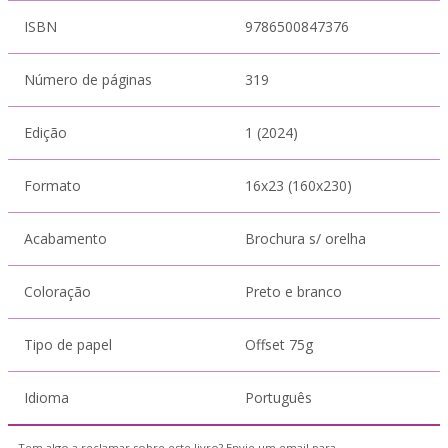
ISBN
9786500847376
Número de páginas
319
Edição
1 (2024)
Formato
16x23 (160x230)
Acabamento
Brochura s/ orelha
Coloração
Preto e branco
Tipo de papel
Offset 75g
Idioma
Português
Tem algo a reclamar sobre este livro? Envie um email para