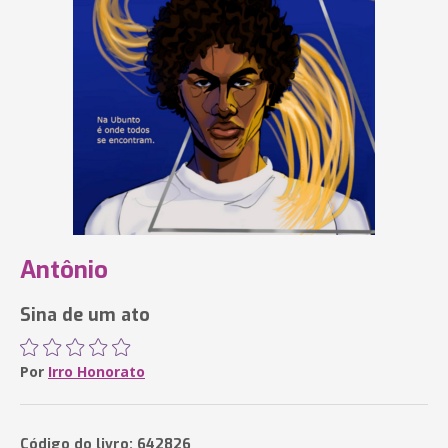
Antônio
Sina de um ato
Por
Irro Honorato
Código do livro: 642826