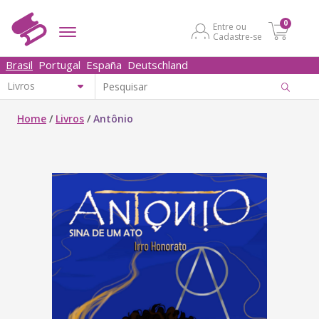
0
Entre ou
Cadastre-se
Brasil
Portugal
España
Deutschland
Home
/
Livros
/
Antônio