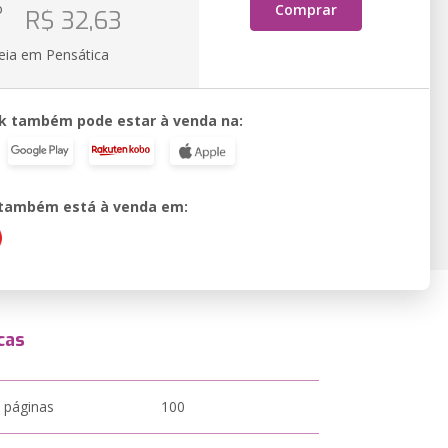
o
Comprar
R$ 32,63
eia em Pensática
k também pode estar à venda na:
o também está à venda em:
cas
 páginas
100