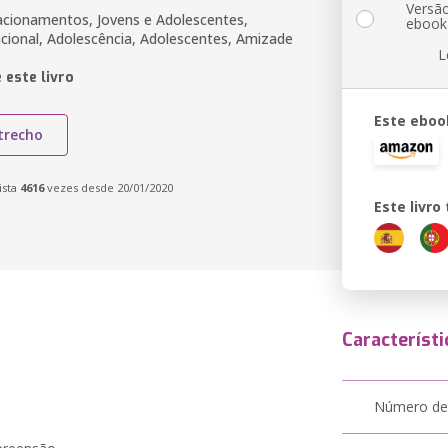
Versã
lacionamentos, Jovens e Adolescentes,
ebook
acional, Adolescência, Adolescentes, Amizade
L
 este livro
Este eboo
trecho
ista
4616
vezes desde 20/01/2020
Este livr
Característi
Número de