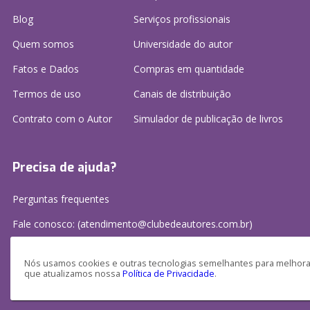
Blog
Serviços profissionais
Quem somos
Universidade do autor
Fatos e Dados
Compras em quantidade
Termos de uso
Canais de distribuição
Contrato com o Autor
Simulador de publicação
de livros
Precisa de ajuda?
Perguntas frequentes
Fale conosco: (atendimento@clubedeautores.com.br)
Nós usamos cookies e outras tecnologias semelhantes para melhorar
que atualizamos nossa
Política de Privacidade
.
Clube de Autores Publicações S/A - CNPJ: 16.779.786/0001-27
Av. Juscelino Kubitscheck, 350 - 2 andar - Centro, Joinville - SC, 89201-100