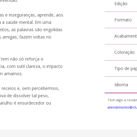
preensão.
Edição
as e inseguranças, aprende, aos
Formato
ra a saúde mental. Em uma
itos, as palavras são engolidas
Acabamen
s amigas, fazem voltas no
Coloração
Trem não só reforça o
, com sutil clareza, o impacto
Tipo de pa
uem amamos.
Idioma
os receios e, sem percebermos,
iva de dissolver tal peso,
Tem algo a reclam
arulho é ensurdecedor ou
atendimento@cl