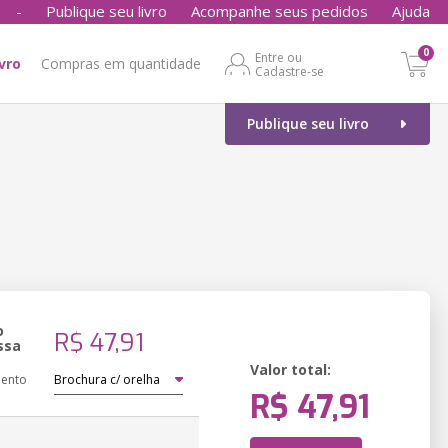
-
Publique seu livro
Acompanhe seus pedidos
Ajuda
0
Entre ou
ivro
Compras em quantidade
Cadastre-se
Publique seu livro
o
R$ 47,91
ssa
Valor total:
ento
R$ 47,91