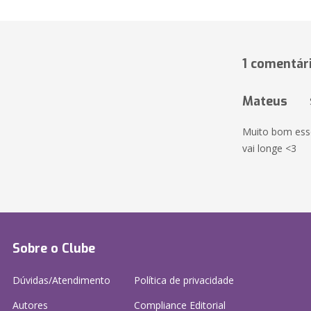
1 comentár
Mateus
Muito bom esse
vai longe <3
Sobre o Clube
Dúvidas/Atendimento
Política de privacidade
Autores
Compliance Editorial