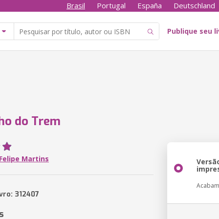
Brasil
Portugal
España
Deutschland
Publique seu l
ho do Trem
Felipe Martins
Versã
impre
Acabam
ivro: 312407
s