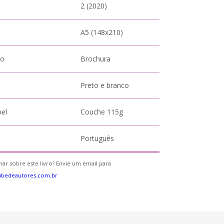
2 (2020)
A5 (148x210)
to
Brochura
Preto e branco
pel
Couche 115g
Português
ar sobre este livro? Envie um email para
ubedeautores.com.br