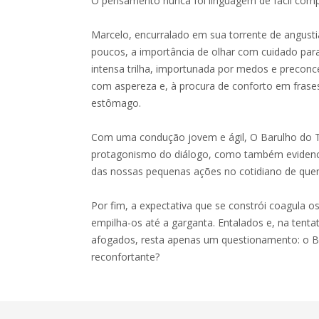
O pensamento nunca foi linguagem de fácil com
Marcelo, encurralado em sua torrente de angusti
poucos, a importância de olhar com cuidado pa
intensa trilha, importunada por medos e preconce
com aspereza e, à procura de conforto em frase
estômago.
Com uma condução jovem e ágil, O Barulho do 
protagonismo do diálogo, como também evidencia
das nossas pequenas ações no cotidiano de q
Por fim, a expectativa que se constrói coagula 
empilha-os até a garganta. Entalados e, na tentat
afogados, resta apenas um questionamento: o B
reconfortante?