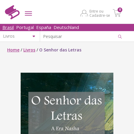
0
Entre ou
Cadastre-se
Brasil
Portugal
España
Deutschland
Home
/
Livros
/
O Senhor das Letras