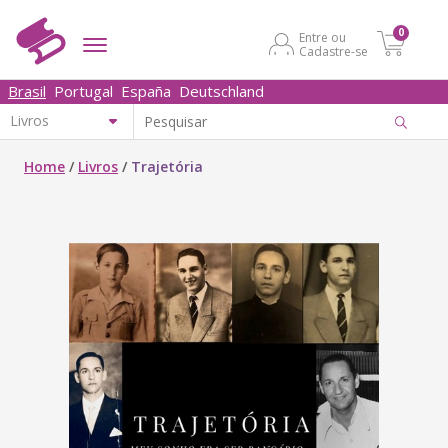
0
Entre ou
Cadastre-se
Brasil
Portugal
España
Deutschland
Home
/
Livros
/
Trajetória