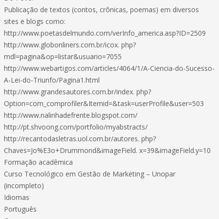
Publicação de textos (contos, crônicas, poemas) em diversos
sites e blogs como:
http://www.poetasdelmundo.com/verInfo_america.asp?ID=2509
http://www.globonliners.com.br/icox. php?
mdl=pagina&op=listar&usuario=7055
http://www.webartigos.com/articles/4064/1/A-Ciencia-do-Sucesso-
A-Lei-do-Triunfo/Pagina1.html
http://www.grandesautores.com.br/index. php?
Option=com_comprofiler&Itemid=&task=userProfile&user=503
http://www.nalinhadefrente.blogspot.com/
http://pt.shvoong.com/portfolio/myabstracts/
http://recantodasletras.uol.com.br/autores. php?
Chaves=Jo%E3o+Drummond&imageField. x=39&imageField.y=10
Formação acadêmica
Curso Tecnológico em Gestão de Marketing – Unopar
(incompleto)
Idiomas
Português