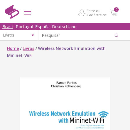
0
Entre ou
Cadastre-se
Brasil
Portugal
España
Deutschland
Home
/
Livros
/
Wireless Network Emulation with
Mininet-WiFi