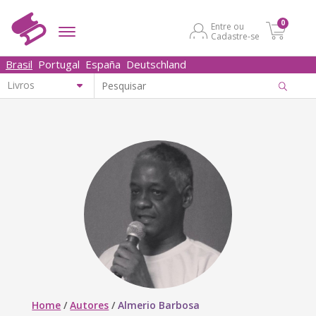
0
Entre ou
Cadastre-se
Brasil
Portugal
España
Deutschland
Home
/
Autores
/
Almerio Barbosa