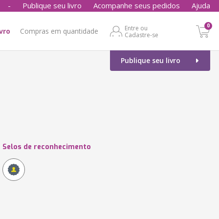
-
Publique seu livro
Acompanhe seus pedidos
Ajuda
0
Entre ou
ivro
Compras em quantidade
Cadastre-se
Publique seu livro
Selos de reconhecimento