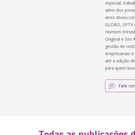
especial, tra
além dos jorn
anos atuou co
GLOBO, SPTV e 
Homem Irresistí
Original e Sex
gestão de cont
empresariais e
até a edição de 
para quem busc
Fale co
Todas as publicações 