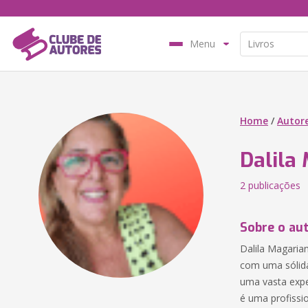
Menu
Home
/
Autor
Dalila
2 publicações
Sobre o au
Dalila Magarian
com uma sólida
uma vasta expe
é uma profissi