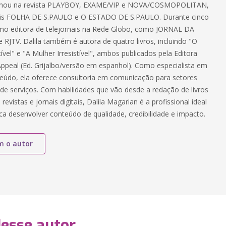
balhou na revista PLAYBOY, EXAME/VIP e NOVA/COSMOPOLITAN,
ais FOLHA DE S.PAULO e O ESTADO DE S.PAULO. Durante cinco
mo editora de telejornais na Rede Globo, como JORNAL DA
RJTV. Dalila também é autora de quatro livros, incluindo "O
vel" e "A Mulher Irresistível", ambos publicados pela Editora
 Appeal (Ed. Grijalbo/versão em espanhol). Como especialista em
eúdo, ela oferece consultoria em comunicação para setores
 de serviços. Com habilidades que vão desde a redação de livros
revistas e jornais digitais, Dalila Magarian é a profissional ideal
a desenvolver conteúdo de qualidade, credibilidade e impacto.
m o autor
desse autor