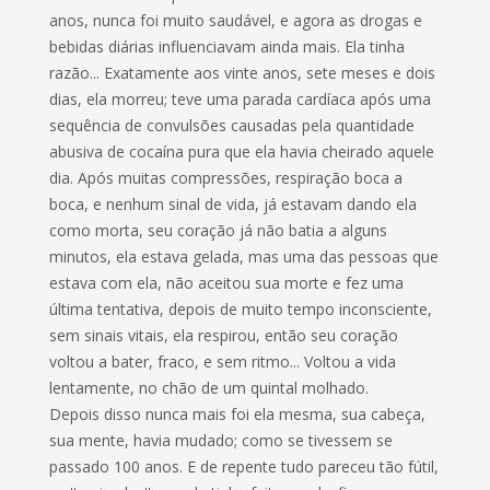
anos, nunca foi muito saudável, e agora as drogas e
bebidas diárias influenciavam ainda mais. Ela tinha
razão... Exatamente aos vinte anos, sete meses e dois
dias, ela morreu; teve uma parada cardíaca após uma
sequência de convulsões causadas pela quantidade
abusiva de cocaína pura que ela havia cheirado aquele
dia. Após muitas compressões, respiração boca a
boca, e nenhum sinal de vida, já estavam dando ela
como morta, seu coração já não batia a alguns
minutos, ela estava gelada, mas uma das pessoas que
estava com ela, não aceitou sua morte e fez uma
última tentativa, depois de muito tempo inconsciente,
sem sinais vitais, ela respirou, então seu coração
voltou a bater, fraco, e sem ritmo... Voltou a vida
lentamente, no chão de um quintal molhado.
Depois disso nunca mais foi ela mesma, sua cabeça,
sua mente, havia mudado; como se tivessem se
passado 100 anos. E de repente tudo pareceu tão fútil,