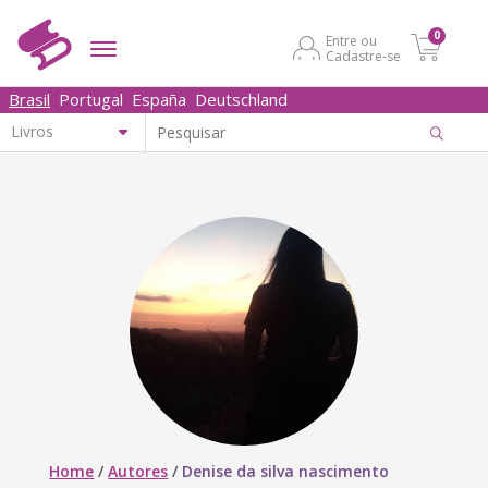
0
Entre ou
Cadastre-se
Brasil
Portugal
España
Deutschland
Home
/
Autores
/
Denise da silva nascimento