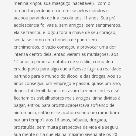
menina xingou sua mãe(algo inaceitável)... com o
tempo foi perdendo o interesse pelos estudos e
acabou parando de ir a escola aos 11 anos. Sua pré
adolescência foi vazia, sem amigos, sem sentimentos,
ela se trancou e jogou fora a chave de seu coração,
sentia se como uma boneca de pano sem
enchimentos, o vazio começou a provocar uma dor
intensa dentro dela, então vieram as mutilações, aos
14 anos a primeira tentativa de suicídiu, como deu
errado partiu para algo que a fizesse fugir da realidade
partindo para o mundo do álcool e das drogas. Aos 15
anos conseguiu um emprego e passou quase um ano,
depois foi demitida pois estavam fazendo cortes e só
ficariam os trabalhadores mais antigos. tinha dividas à
pagar, entrou para prostituição(estava sofrendo de
ninfomania, então esse acabou sendo um ramo bom
por um tempo); aos 16 anos, bêbada, drogada,
prostituída, sem muita perspectiva de vida ela seguiu.
Sua mente dizia que ela na máximo viveria até os 20