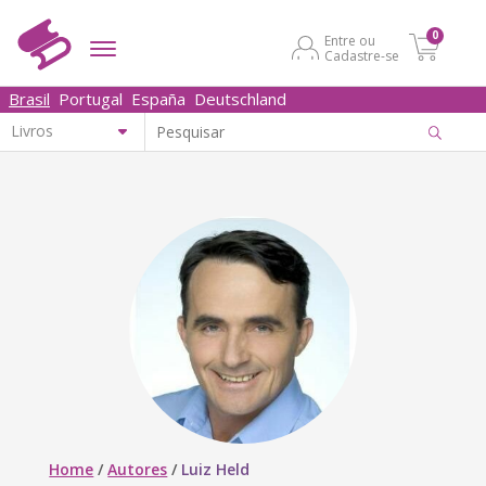
0
Entre ou
Cadastre-se
Brasil
Portugal
España
Deutschland
Home
/
Autores
/
Luiz Held