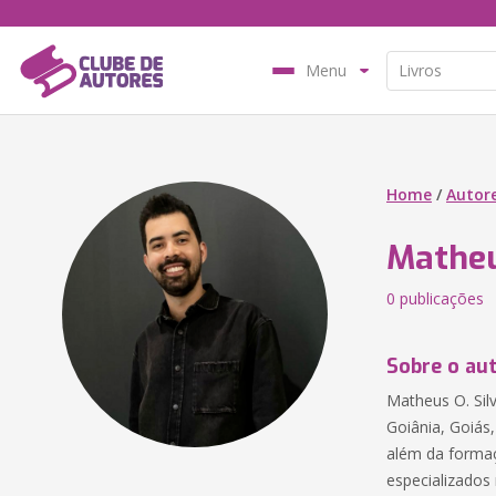
Menu
Home
/
Autor
Matheu
0 publicações
Sobre o au
Matheus O. Silv
Goiânia, Goiás
além da formaç
especializados