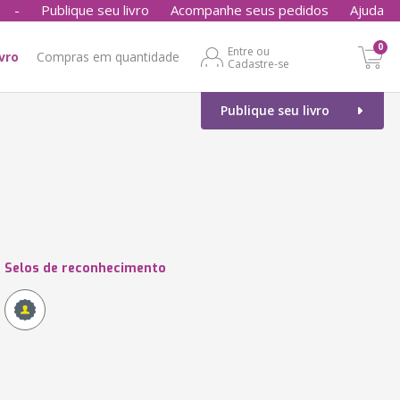
-
Publique seu livro
Acompanhe seus pedidos
Ajuda
0
Entre ou
ivro
Compras em quantidade
Cadastre-se
Publique seu livro
Selos de reconhecimento