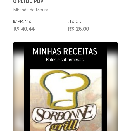
O REI DO POP
Miranda de Moura
IMPRESSO
EBOOK
R$ 40,44
R$ 26,00