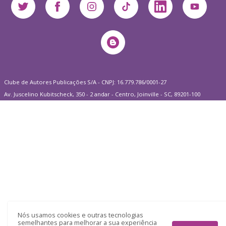
Clube de Autores Publicações S/A - CNPJ: 16.779.786/0001-27
Av. Juscelino Kubitscheck, 350 - 2 andar - Centro, Joinville - SC, 89201-100
Nós usamos cookies e outras tecnologias
semelhantes para melhorar a sua experiência