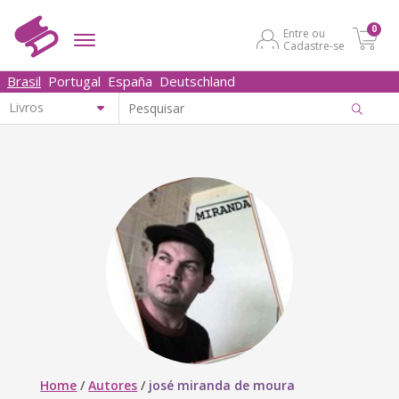
0
Entre ou
Cadastre-se
Brasil
Portugal
España
Deutschland
Home
/
Autores
/
josé miranda de moura