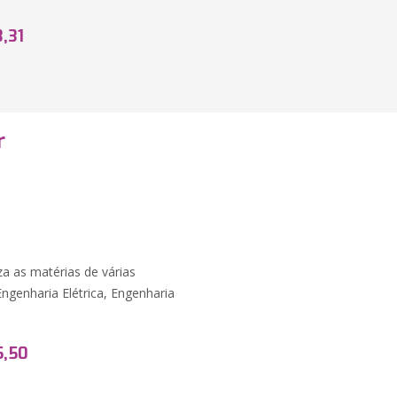
3,31
r
iza as matérias de várias
Engenharia Elétrica, Engenharia
5,50