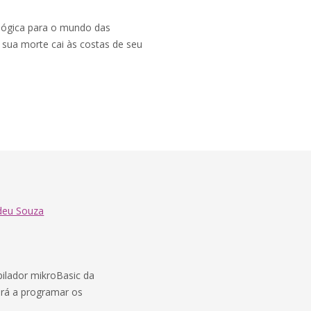
lógica para o mundo das
 sua morte cai às costas de seu
deu Souza
pilador mikroBasic da
derá a programar os