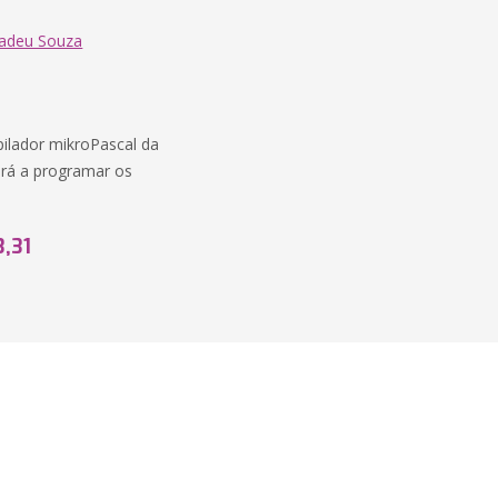
madeu Souza
pilador mikroPascal da
derá a programar os
3,31