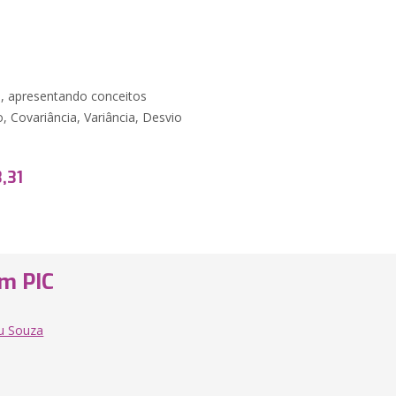
de, apresentando conceitos
 Covariância, Variância, Desvio
,31
om PIC
u Souza