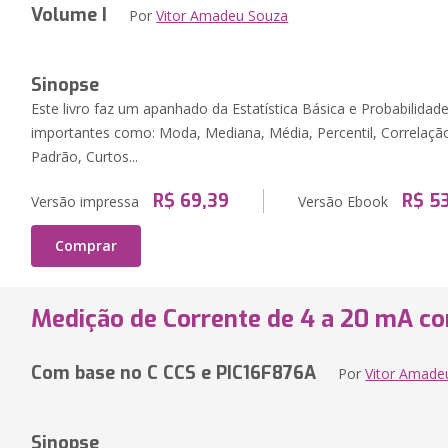
Volume I
Por
Vitor Amadeu Souza
Sinopse
Este livro faz um apanhado da Estatística Básica e Probabilida
importantes como: Moda, Mediana, Média, Percentil, Correlação,
Padrão, Curtos...
R$ 69,39
R$ 53
Versão impressa
Versão Ebook
Comprar
Medição de Corrente de 4 a 20 mA c
Com base no C CCS e PIC16F876A
Por
Vitor Amade
Sinopse