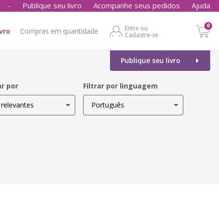
-
Publique seu livro
Acompanhe seus pedidos
Ajuda
0
Entre ou
ivro
Compras em quantidade
Cadastre-se
Publique seu livro
r por
Filtrar por linguagem