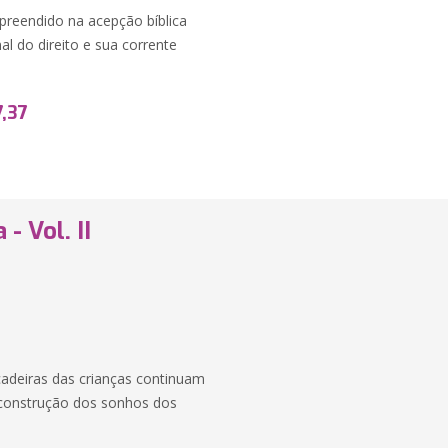
mpreendido na acepção bíblica
nal do direito e sua corrente
7,37
- Vol. II
cadeiras das crianças continuam
a construção dos sonhos dos