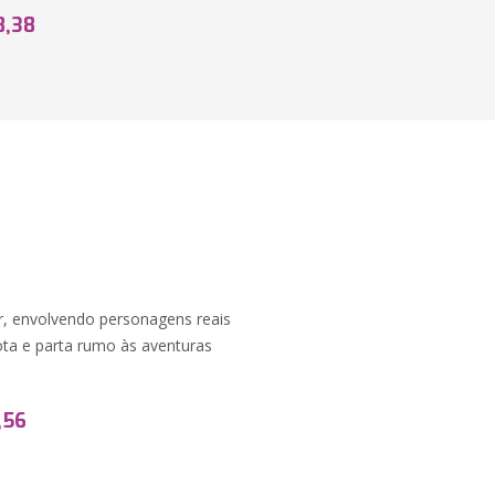
8,38
r, envolvendo personagens reais
 rota e parta rumo às aventuras
,56