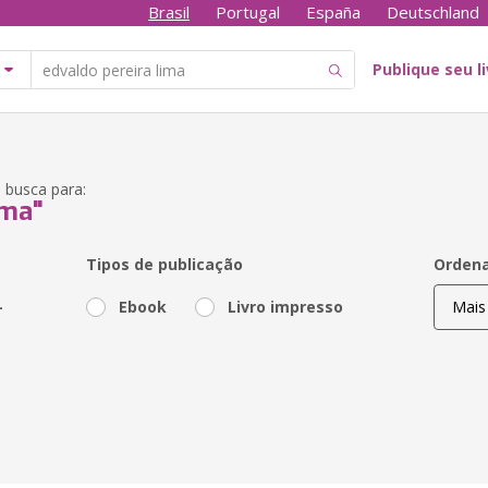
Brasil
Portugal
España
Deutschland
Publique seu l
 busca para:
ima"
Tipos de publicação
Ordena
-
Ebook
Livro impresso