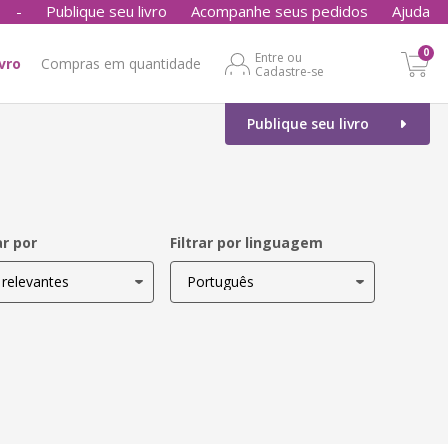
-
Publique seu livro
Acompanhe seus pedidos
Ajuda
0
Entre ou
ivro
Compras em quantidade
Cadastre-se
Publique seu livro
r por
Filtrar por linguagem