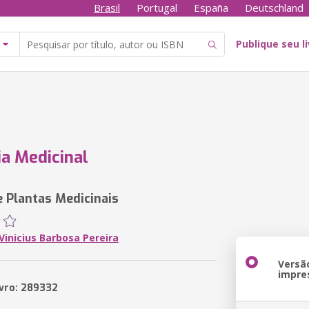
Brasil
Portugal
España
Deutschland
Publique seu l
a Medicinal
 Plantas Medicinais
Vinicius Barbosa Pereira
Versã
impre
ivro: 289332