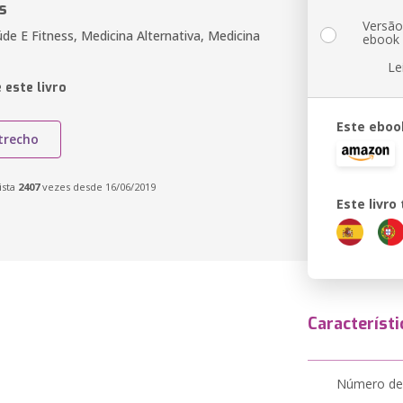
s
Versã
de E Fitness, Medicina Alternativa, Medicina
ebook
Le
 este livro
Este eboo
trecho
ista
2407
vezes desde 16/06/2019
Este livr
Característi
Número de