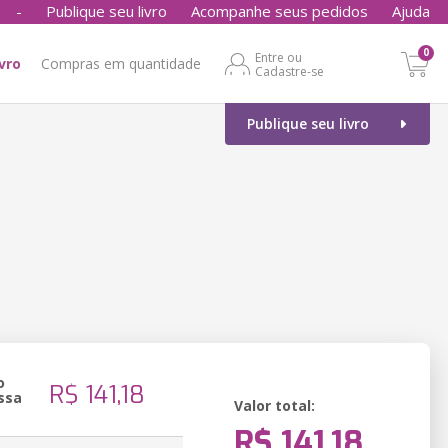
-
Publique seu livro
Acompanhe seus pedidos
Ajuda
0
Entre ou
ivro
Compras em quantidade
Cadastre-se
Publique seu livro
o
R$ 141,18
ssa
Valor total:
R$ 141,18