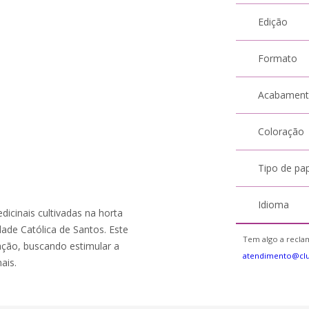
Edição
Formato
Acabamen
Coloração
Tipo de pa
Idioma
icinais cultivadas na horta
ade Católica de Santos. Este
Tem algo a reclam
ação, buscando estimular a
atendimento@cl
ais.