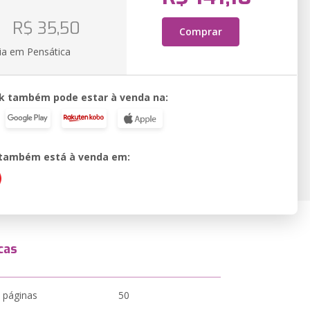
o
R$ 35,50
Comprar
ia em Pensática
k também pode estar à venda na:
o também está à venda em:
cas
 páginas
50