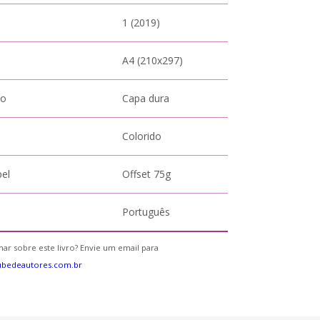
1 (2019)
A4 (210x297)
to
Capa dura
Colorido
pel
Offset 75g
Português
ar sobre este livro? Envie um email para
ubedeautores.com.br