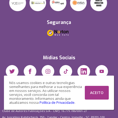
Segurança
Mídias Sociais
Nós usamos cookies e outras tecnologias
semelhantes para melhorar a sua experiência
em nossos serviços. Ao utilizar nossos
ACEITO
serviços, você concorda com tal
monitoramento. Informamos ainda que
atualizamos nossa
Política de Privacidade
.
Clube de Autores Publicações S/A - CNPJ: 16.779.786/0001-27
Av. Juscelino Kubitscheck, 350 - 2 andar - Centro, Joinville - SC, 89201-100