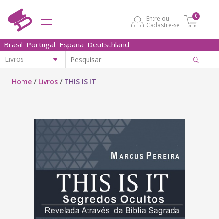
0
Entre ou
Cadastre-se
Brasil
Portugal
España
Deutschland
Home
/
Livros
/
THIS IS IT