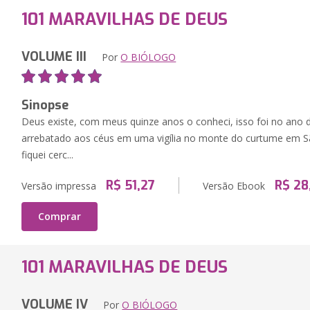
101 MARAVILHAS DE DEUS
VOLUME III
Por
O BIÓLOGO
Sinopse
Deus existe, com meus quinze anos o conheci, isso foi no ano d
arrebatado aos céus em uma vigília no monte do curtume em São
fiquei cerc...
R$ 51,27
R$ 28
Versão impressa
Versão Ebook
Comprar
101 MARAVILHAS DE DEUS
VOLUME IV
Por
O BIÓLOGO