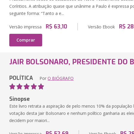
Coríntios. A atribuição quase que unânime a Paulo é expressa 
seguinte forma: “Tanto a e...
R$ 63,10
R$ 28
Versão impressa
Versão Ebook
Comprar
JAIR BOLSONARO, PRESIDENTE DO 
POLÍTICA
Por
O BIÓGRAFO
Sinopse
Este livro retrata a aspiração de pelo menos 10% da população 
votação desta Jair Bolsonaro e nenhum político ganharia as elei
decidem por maiori...
R$ 52,69
R$ 2
Versão impressa
Versão Ebook