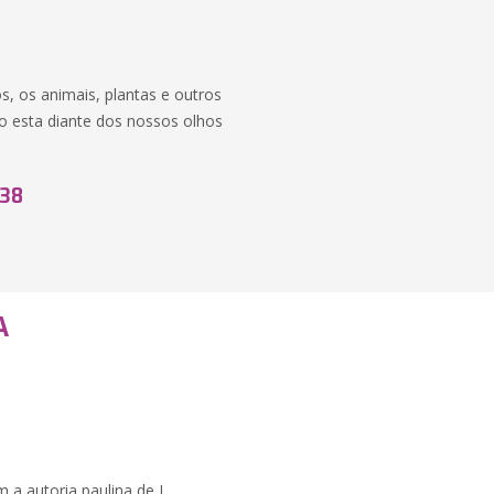
, os animais, plantas e outros
ão esta diante dos nossos olhos
,38
A
a autoria paulina de I