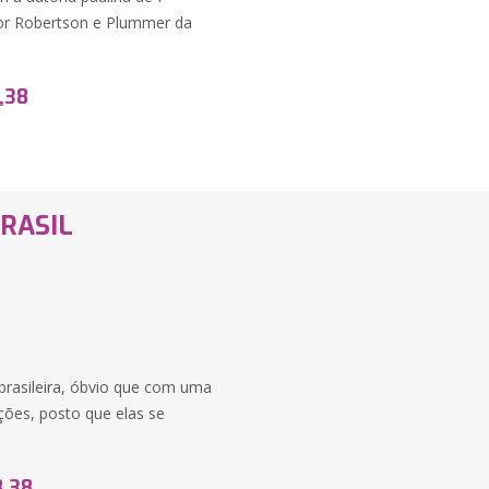
por Robertson e Plummer da
,38
BRASIL
brasileira, óbvio que com uma
ções, posto que elas se
8,38