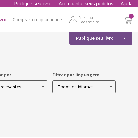
-
Publique seu livro
Acompanhe seus pedidos
Ajuda
0
Entre ou
ivro
Compras em quantidade
Cadastre-se
Publique seu livro
r por
Filtrar por linguagem