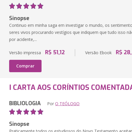
Sinopse
Continuo em minha saga em investigar o mundo, os sentimentos
seres vivos procurando vestígios que indiquem que tudo isso n
por acidente,...
R$ 51,12
R$ 28
Versão impressa
Versão Ebook
Comprar
I CARTA AOS CORÍNTIOS COMENTAD
BIBLIOLOGIA
Por
O TEÓLOGO
Sinopse
Praticamente todos os estudiosos do Novo Testamento aceitam 