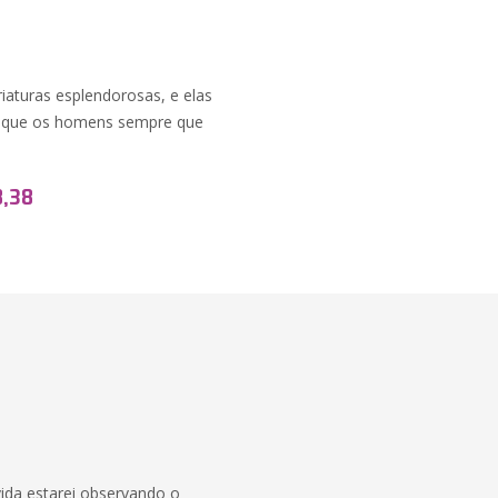
riaturas esplendorosas, e elas
a que os homens sempre que
8,38
da estarei observando o