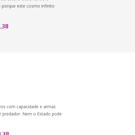
 porque este cosmo infinito
,38
A
vivos com capacidade e armas
 e predador. Nem o Estado pode
8,38