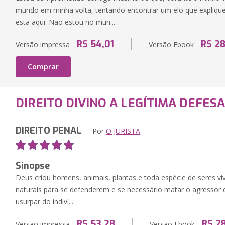
mundo em minha volta, tentando encontrar um elo que explique
esta aqui. Não estou no mun...
R$ 54,01
R$ 28
Versão impressa
Versão Ebook
Comprar
DIREITO DIVINO A LEGÍTIMA DEFES
DIREITO PENAL
Por
O JURISTA
Sinopse
Deus criou homens, animais, plantas e toda espécie de seres 
naturais para se defenderem e se necessário matar o agressor
usurpar do indiví...
R$ 53,28
R$ 2
Versão impressa
Versão Ebook