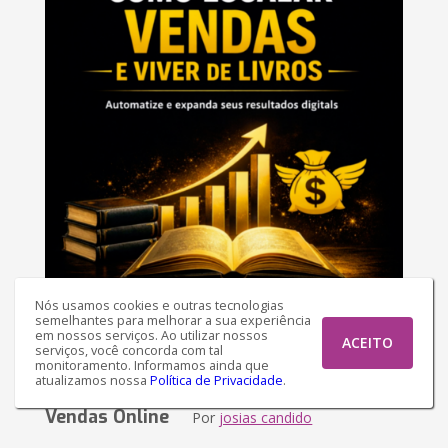
Nós usamos cookies e outras tecnologias
COMO ESCALAR VENDAS E
semelhantes para melhorar a sua experiência
VIVER DE LIVROS
em nossos serviços. Ao utilizar nossos
ACEITO
serviços, você concorda com tal
monitoramento. Informamos ainda que
atualizamos nossa
Política de Privacidade
.
Série: Venda Digital - Máquinas de
Vendas Online
Por
josias candido