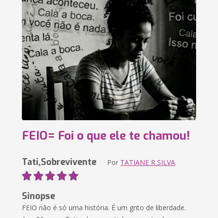
FEIO= Foi o que ele te chamou!
Tati,Sobrevivente
Por
TATIANE R SILVA
Sinopse
FEIO não é só uma história. É um grito de liberdade.