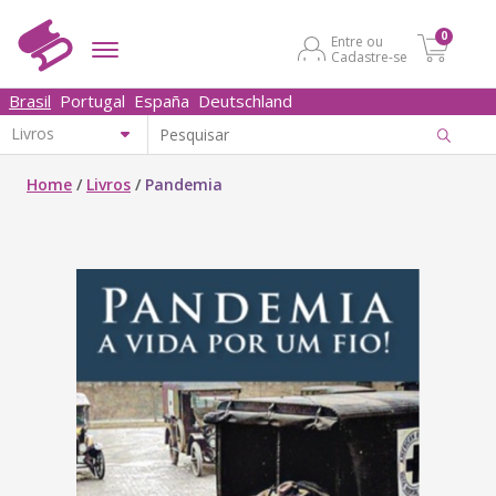
0
Entre ou
Cadastre-se
Brasil
Portugal
España
Deutschland
Home
/
Livros
/
Pandemia