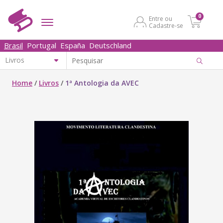
0
Entre ou
Cadastre-se
Brasil
Portugal
España
Deutschland
Home
/
Livros
/
1ª Antologia da AVEC