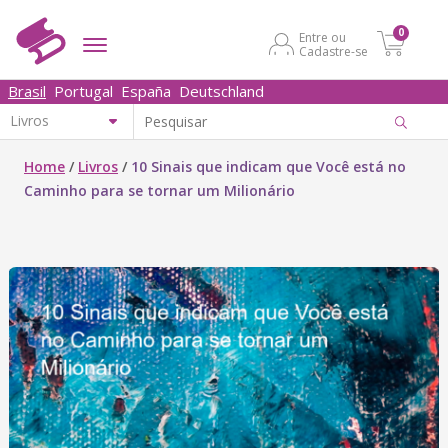
0
Entre ou
Cadastre-se
Brasil
Portugal
España
Deutschland
Home
/
Livros
/
10 Sinais que indicam que Você está no
Caminho para se tornar um Milionário