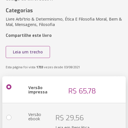
Categorias
Livre Arbŕtrio & Determinismo, Ética E Filosofia Moral, Bem &
Mal, Mensagens, Filosofia
Compartilhe este livro
Leia um trecho
Esta página foi vista
1733
vezes desde 03/08/2021
Versão
R$ 65,78
impressa
Versão
R$ 29,56
ebook
Leia em Pensática