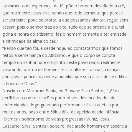
avivamento da esperança, da fé, põe o homem desafiado a crê,
que realmente Jesus vive, sendo que todo semente que parece
ser perecida, pode se brotar, a que possamos plantar, regar, sem
cessar, pois o senhor traz ao alto, tudo que se prostra a ele, tal
glória e honra do altíssimo, faz o homem temente a ter amizade
e intimidade da alma do céu.”
“Penso que tão foi, é desde hoje, ao constatarmos que fomos
feitos à semelhança do Altíssimo, e que o corpo se conota
templo do senhor, que o Espírito deste povo reaja, realmente
valorando, a alma de homens reis, mulheres rainhas, crianças
príncipes e princesas, onde a humilde que seja a raiz de se edificar
a honra de Deus.”
Nascido em Macarani Bahia, eu Giovane Silva Santos, 1,61m,
perfil físico com oscilações por motivos desencadeados de
enfermidades, logo guardado performance física atlética por
muitos anos, peso entre 58k a 60k, de apelido desde infância
(Memeu), sobrenome de vidas pregressas (Muniz, Jesus,
Cascalho, Silva, Santos), solteiro, declarado homem em essência