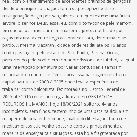
real, com o entendimento de ascendentes oriundos de gerações
desde o princípio da criação, torna se perceptível e claro a
miscigenação de grupos sanguíneos, em que resume uma única
árvore, o senhor Deus, esse, eu, com o tom/cor de pele marrom,
em que os pais mesclam em marrom e preto, notificado por
raças misturadas entre negros e brancos, ora, denominado se
pardo. A mesma Macarani, cidade onde residiu até os 16 anos,
tendo passagem pelo estado de São Paulo, Paraná, Goiás,
percorrendo pelo sonho em tornar profissional de futebol, tal qual
uma interrupção prematura por várias contusões e também
respeitando o querer de Deus, após essa passagem residiu na
capital paulista de 2000 à 2005 onde teve a experiência de
trabalhar como balconista, fez moradia no Distrito Federal de
2005 até 2016 onde cursou graduação em GESTÃO DE
RECURSOS HUMANOS, hoje 18/08/2021 solteiro, 44 anos
incompletos, sem filhos, testemunho de uma batalha árdua em
recuperar de uma enfermidade, exaltando libertação, tanto de
medicamentos que venho abater o corpo e principalmente a
maneira de enxergar tais situações, esta hoje fragmentada por