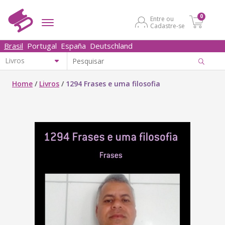
0
Entre ou
Cadastre-se
Brasil
Portugal
España
Deutschland
Home
/
Livros
/
1294 Frases e uma filosofia