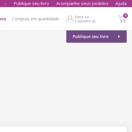
-
Publique seu livro
Acompanhe seus pedidos
Ajuda
0
Entre ou
ivro
Compras em quantidade
Cadastre-se
Publique seu livro