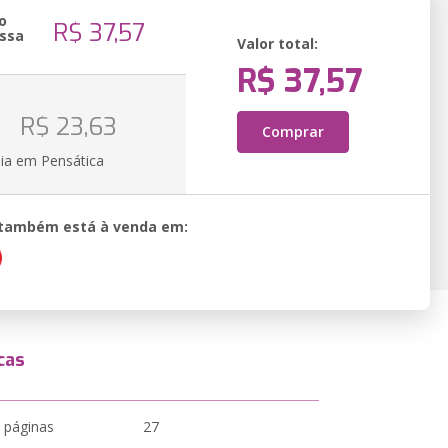
o
R$ 37,57
ssa
Valor total:
R$ 37,57
o
R$ 23,63
Comprar
ia em Pensática
o também está à venda em:
cas
 páginas
27