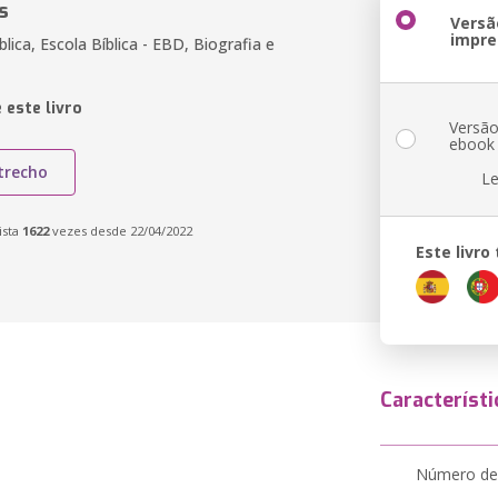
s
Versã
impre
blica, Escola Bíblica - EBD, Biografia e
 este livro
Versã
ebook
trecho
Le
ista
1622
vezes desde 22/04/2022
Este livr
Característi
Número de