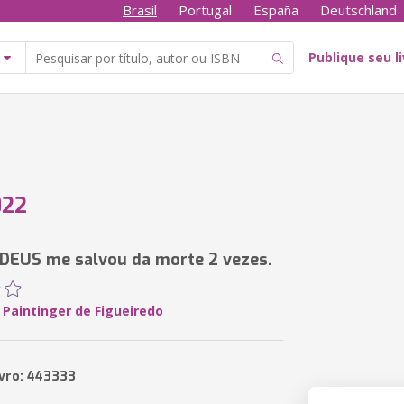
Brasil
Portugal
España
Deutschland
Publique seu l
022
 DEUS me salvou da morte 2 vezes.
 Paintinger de Figueiredo
ivro: 443333