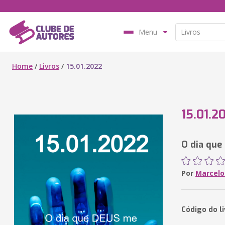
Menu
Home
/
Livros
/
15.01.2022
15.01.2
O dia que
Por
Marcelo
Código do l