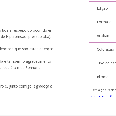
Edição
Formato
o boa a respeito do ocorrido em
Acabamen
de Hipertensão (pressão alta).
lenciosa que são estas doenças.
Coloração
 vida e também o agradecimento
Tipo de pa
go, que é o meu Senhor e
Idioma
vro e, junto comigo, agradeça a
Tem algo a reclam
atendimento@cl