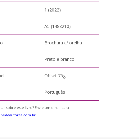
1 (2022)
A5 (148x210)
to
Brochura c/ orelha
Preto e branco
pel
Offset 75g
Português
ar sobre este livro? Envie um email para
ubedeautores.com.br