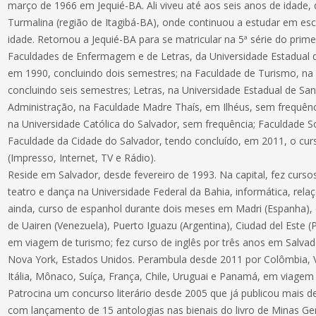
março de 1966 em Jequié-BA. Ali viveu até aos seis anos de idade, 
Turmalina (região de Itagibá-BA), onde continuou a estudar em esc
idade. Retornou a Jequié-BA para se matricular na 5ª série do prime
Faculdades de Enfermagem e de Letras, da Universidade Estadual
em 1990, concluindo dois semestres; na Faculdade de Turismo, na
concluindo seis semestres; Letras, na Universidade Estadual de Sa
Administração, na Faculdade Madre Thaís, em Ilhéus, sem frequênc
na Universidade Católica do Salvador, sem frequência; Faculdade S
Faculdade da Cidade do Salvador, tendo concluído, em 2011, o cu
(Impresso, Internet, TV e Rádio).
Reside em Salvador, desde fevereiro de 1993. Na capital, fez curso
teatro e dança na Universidade Federal da Bahia, informática, rela
ainda, curso de espanhol durante dois meses em Madri (Espanha),
de Uairen (Venezuela), Puerto Iguazu (Argentina), Ciudad del Este 
em viagem de turismo; fez curso de inglês por três anos em Salvad
Nova York, Estados Unidos. Perambula desde 2011 por Colômbia, V
Itália, Mônaco, Suíça, França, Chile, Uruguai e Panamá, em viagem cu
Patrocina um concurso literário desde 2005 que já publicou mais 
com lançamento de 15 antologias nas bienais do livro de Minas Ger