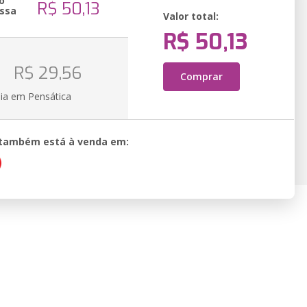
o
R$ 50,13
ssa
Valor total:
R$ 50,13
o
R$ 29,56
Comprar
ia em Pensática
o também está à venda em: