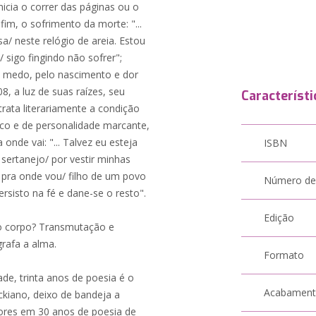
icia o correr das páginas ou o
im, o sofrimento da morte: "...
a/ neste relógio de areia. Estou
sigo fingindo não sofrer";
o medo, pelo nascimento e dor
8, a luz de suas raízes, seu
Característi
trata literariamente a condição
ico e de personalidade marcante,
nde vai: "... Talvez eu esteja
ISBN
 sertanejo/ por vestir minhas
 pra onde vou/ filho de um povo
Número de
rsisto na fé e dane-se o resto".
Edição
 o corpo? Transmutação e
rafa a alma.
Formato
de, trinta anos de poesia é o
Acabamen
ckiano, deixo de bandeja a
tores em 30 anos de poesia de