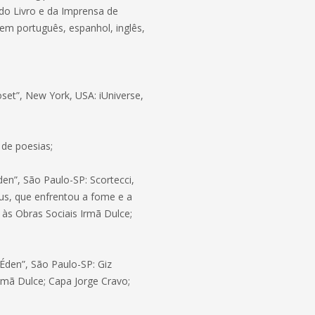
a do Livro e da Imprensa de
 em português, espanhol, inglês,
et”, New York, USA: iUniverse,
o de poesias;
en”, São Paulo-SP: Scortecci,
sus, que enfrentou a fome e a
 às Obras Sociais Irmã Dulce;
 Éden”, São Paulo-SP: Giz
Irmã Dulce; Capa Jorge Cravo;