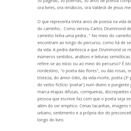
30 páginas, 30 poemas, 30 anos de poesia compa
ora livres, ora rimáticos, ora Valdeck de Jesus m
O que representa trinta anos de poesia na vida d
do caminho... Como versou Carlos Drummond de 
caminho tinha uma pedra..." No meio do caminho
encontram ao longo do percurso, como há de se
da vida. A pedra dantesca a que Drummond se ref
inúmeros sentidos, análises e leituras semióticas
refere-se ao início ou ao meio do percurso? É isto
nordestino, "o poeta das flores", ou das rosas, o
tristeza, do amor-ódio, da vida-morte, poeta (3ª
do verbo fictício 'poetar') num divino e pungente
marca etapas difusas, corriqueiras, discrepantes
pessoa que escreve faz com que o poeta seja s
além do ser empírico. Cenas tacanhas, imagens n
urbano, sentimento e a própria dor do preconcei
longo do livro.