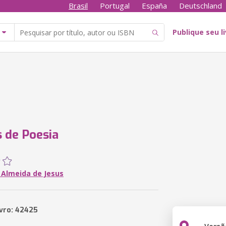
Brasil
Portugal
España
Deutschland
Publique seu l
 de Poesia
 Almeida de Jesus
ivro: 42425