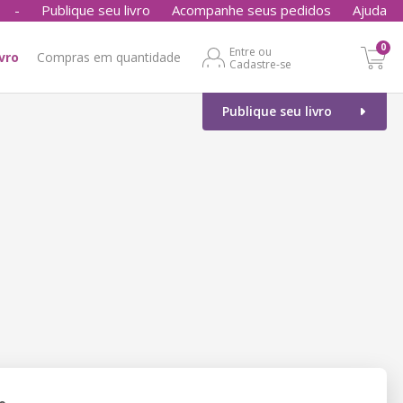
-
Publique seu livro
Acompanhe seus pedidos
Ajuda
0
Entre ou
ivro
Compras em quantidade
Cadastre-se
Publique seu livro