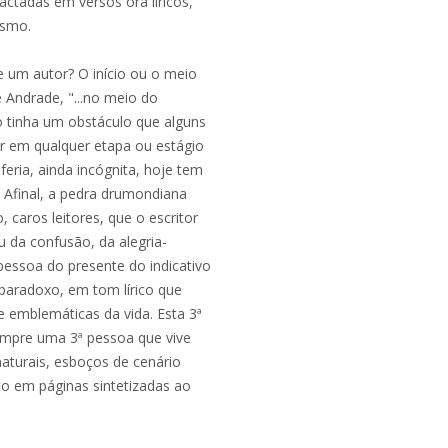
ctadas em versos ora líricos,
esmo.
e um autor? O início ou o meio
Andrade, "...no meio do
 tinha um obstáculo que alguns
r em qualquer etapa ou estágio
eria, ainda incógnita, hoje tem
. Afinal, a pedra drumondiana
, caros leitores, que o escritor
u da confusão, da alegria-
 pessoa do presente do indicativo
 paradoxo, em tom lírico que
 e emblemáticas da vida. Esta 3ª
empre uma 3ª pessoa que vive
aturais, esboços de cenário
to em páginas sintetizadas ao