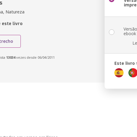
Versã
s
impre
ma, Natureza
 este livro
Versã
ebook
trecho
Le
ista
13034
vezes desde 06/04/2011
Este livr