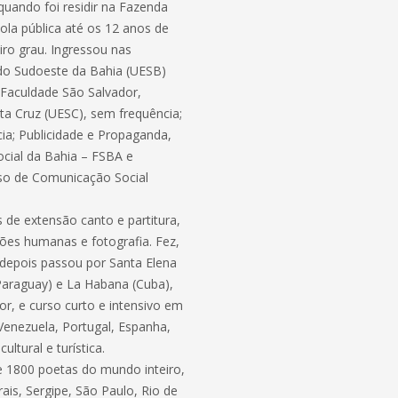
quando foi residir na Fazenda
ola pública até os 12 anos de
iro grau. Ingressou nas
 do Sudoeste da Bahia (UESB)
 Faculdade São Salvador,
nta Cruz (UESC), sem frequência;
ia; Publicidade e Propaganda,
ocial da Bahia – FSBA e
rso de Comunicação Social
s de extensão canto e partitura,
ções humanas e fotografia. Fez,
 depois passou por Santa Elena
(Paraguay) e La Habana (Cuba),
or, e curso curto e intensivo em
enezuela, Portugal, Espanha,
ltural e turística.
de 1800 poetas do mundo inteiro,
ais, Sergipe, São Paulo, Rio de