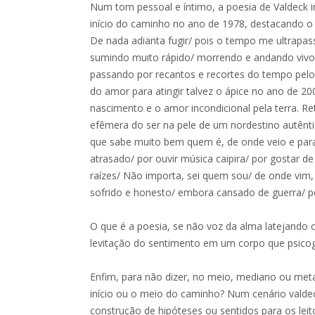
Num tom pessoal e íntimo, a poesia de Valdeck in
início do caminho no ano de 1978, destacando o f
De nada adianta fugir/ pois o tempo me ultrapass
sumindo muito rápido/ morrendo e andando vivo/ 
passando por recantos e recortes do tempo pel
do amor para atingir talvez o ápice no ano de 200
nascimento e o amor incondicional pela terra. Re
efêmera do ser na pele de um nordestino autênt
que sabe muito bem quem é, de onde veio e para o
atrasado/ por ouvir música caipira/ por gostar de
raízes/ Não importa, sei quem sou/ de onde vim,
sofrido e honesto/ embora cansado de guerra/ pe
O que é a poesia, se não voz da alma latejando
levitação do sentimento em um corpo que psicog
Enfim, para não dizer, no meio, mediano ou meta
início ou o meio do caminho? Num cenário valde
construção de hipóteses ou sentidos para os lei