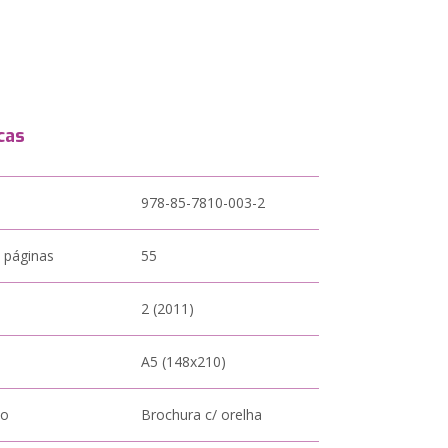
cas
978-85-7810-003-2
 páginas
55
2 (2011)
A5 (148x210)
to
Brochura c/ orelha