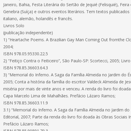
Janeiro, Bahia, Festa Literária do Sertão de Jequié (Felisquié), Feir
Genebra (Suíça) e outros eventos literários. Tem textos publicados
italiano, alemão, holandês e francês.
Livros Solo
(publicação independente)
1) “Heartache Poems. A Brazilian Gay Man Coming Out fromthe Clos
2004;
ISBN 978.05.95330.22.5
2) “Feitiço Contra o Feiticeiro”, São Paulo-SP: Scortecci, 2005; Livr
ISBN 978.85.36603.64.3
3) “Memorial do Inferno. A Saga da Família Almeida no Jardim do Éd
2005; Conta a história da família do escritor Valdeck Almeida de Je
miséria por mais de vinte anos e venceu. A renda do livro foi doada
Capa Marcelo Lima de Mahalhães. Prefácio Lázaro Ramos;
ISBN 978.85.36603.11.9
3.1) “Memorial do Inferno. A Saga da Família Almeida no Jardim do
Editorial, 2007; Parte da renda do livro foi doada às Obras Sociais 
Prefácio Lázaro Ramos;
ISBN 978.85.90891.70.3