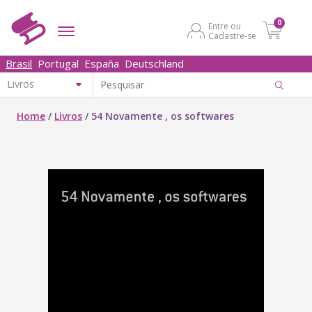
0
Entre ou
Cadastre-se
Brasil
Portugal
España
Deutschland
Home
/
Livros
/
54 Novamente , os softwares