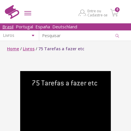
0
Entre ou
Cadastre-se
Brasil
Portugal
España
Deutschland
Home
/
Livros
/
75 Tarefas a fazer etc