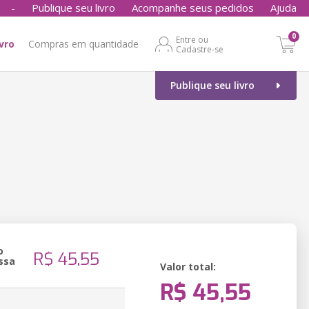
-
Publique seu livro
Acompanhe seus pedidos
Ajuda
0
Entre ou
ivro
Compras em quantidade
Cadastre-se
Publique seu livro
o
R$ 45,55
ssa
Valor total:
R$ 45,55