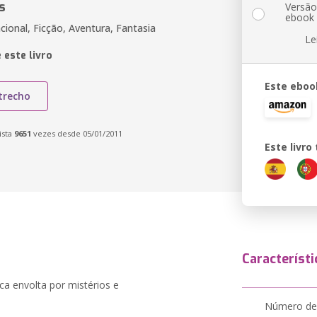
s
Versã
ebook
cional, Ficção, Aventura, Fantasia
Le
 este livro
Este eboo
trecho
ista
9651
vezes desde 05/01/2011
Este livr
Característi
a envolta por mistérios e
Número de