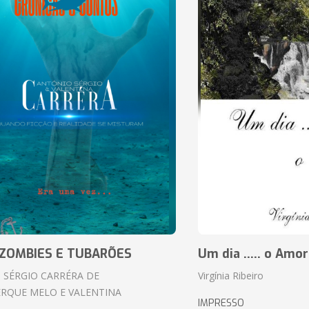
ZOMBIES E TUBARÕES
Um dia ..... o Amor
 SÉRGIO CARRÉRA DE
Virgínia Ribeiro
RQUE MELO E VALENTINA
IMPRESSO