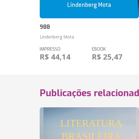
988
Lindenberg Mota
IMPRESSO
EBOOK
R$ 44,14
R$ 25,47
Publicações relaciona