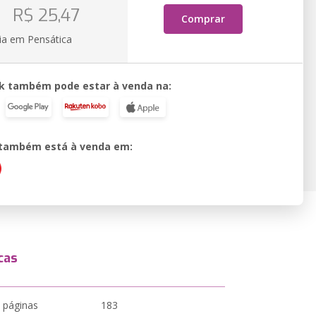
o
R$ 25,47
Comprar
ia em Pensática
k também pode estar à venda na:
o também está à venda em:
cas
 páginas
183