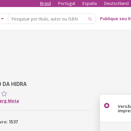
Brasil
Portugal
España
Deutschland
Publique seu l
 DA HIDRA
erg Mota
Versã
impre
vro: 1537