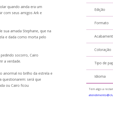
Solar quando ainda era um
Edição
unir com seus amigos Ark e
Formato
de sua amada Stephane, que na
Acabamen
rela e dada como morta pelo
Coloração
 pedindo socorro, Cairo
ir a verdade.
Tipo de pa
 anormal no brilho da estrela e
Idioma
 a questionarem: será que
uda ou Cairo ficou
Tem algo a reclam
atendimento@cl