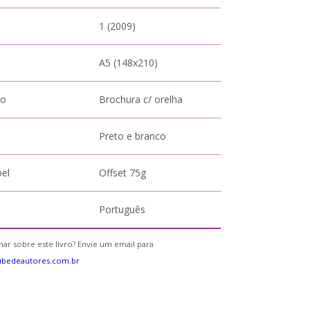
1 (2009)
A5 (148x210)
to
Brochura c/ orelha
Preto e branco
pel
Offset 75g
Português
ar sobre este livro? Envie um email para
ubedeautores.com.br