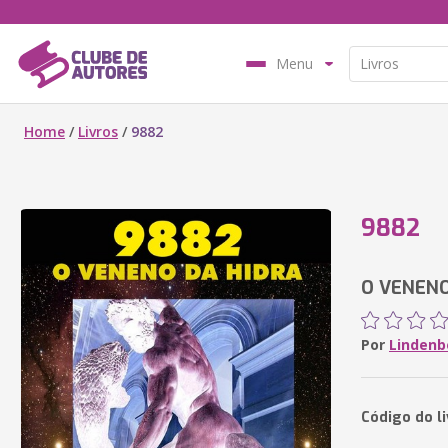
Menu
Home
/
Livros
/
9882
9882
O VENENO
Por
Lindenb
Código do li