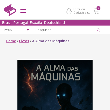
0
Entre ou
Cadastre-se
Brasil
Portugal
España
Deutschland
Home
/
Livros
/
A Alma das Máquinas