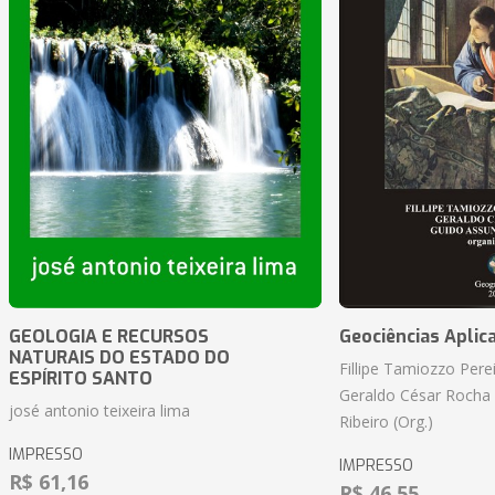
GEOLOGIA E RECURSOS
Geociências Aplic
NATURAIS DO ESTADO DO
Fillipe Tamiozzo Perei
ESPÍRITO SANTO
Geraldo César Rocha
josé antonio teixeira lima
Ribeiro (Org.)
IMPRESSO
IMPRESSO
R$ 61,16
R$ 46,55