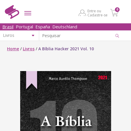
0
Entre ou
Cadastre-se
Brasil
Portugal
España
Deutschland
Home
/
Livros
/
A Bíblia Hacker 2021 Vol. 10