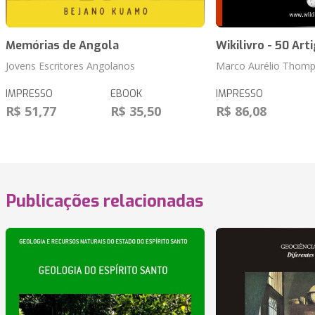
Memórias de Angola
Wikilivro - 50 Art
Jovens Escritores Angolanos
Marco Aurélio Thomp
IMPRESSO
EBOOK
IMPRESSO
R$ 51,77
R$ 35,50
R$ 86,08
Publicações relacionadas