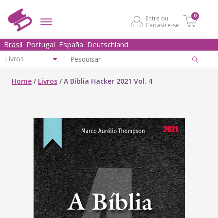
0
Entre ou
Cadastre-se
Brasil
Portugal
España
Deutschland
Home
/
Livros
/
A Bíblia Hacker 2021 Vol. 4