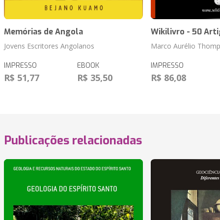
Memórias de Angola
Wikilivro - 50 Art
Jovens Escritores Angolanos
Marco Aurélio Thomp
IMPRESSO
EBOOK
IMPRESSO
R$ 51,77
R$ 35,50
R$ 86,08
Publicações relacionadas