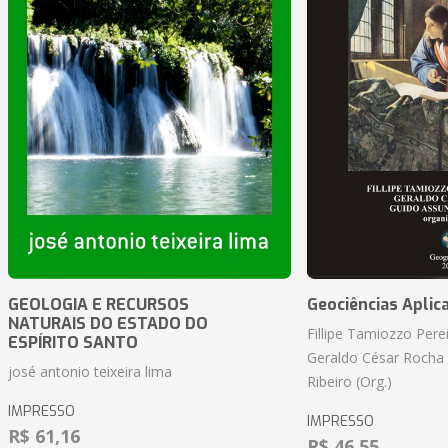
GEOLOGIA E RECURSOS
Geociências Aplic
NATURAIS DO ESTADO DO
Fillipe Tamiozzo Perei
ESPÍRITO SANTO
Geraldo César Rocha
josé antonio teixeira lima
Ribeiro (Org.)
IMPRESSO
IMPRESSO
R$ 61,16
R$ 46,55