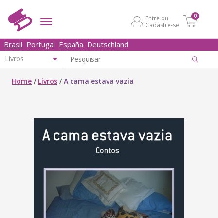
0
Entre ou
Cadastre-se
Brasil
Portugal
España
Deutschland
Home
/
Livros
/
A cama estava vazia