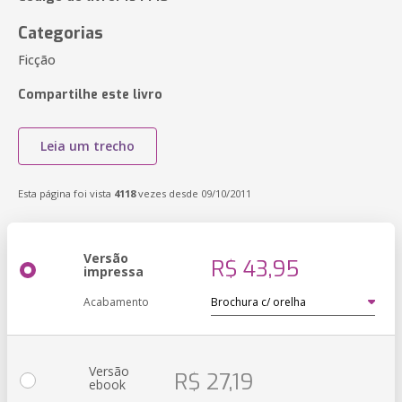
Categorias
Ficção
Compartilhe este livro
Leia um trecho
Esta página foi vista
4118
vezes desde 09/10/2011
Versão
R$ 43,95
impressa
Acabamento
Versão
R$ 27,19
ebook