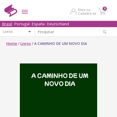
0
Entre ou
Cadastre-se
Brasil
Portugal
España
Deutschland
Home
/
Livros
/
A CAMINHO DE UM NOVO DIA