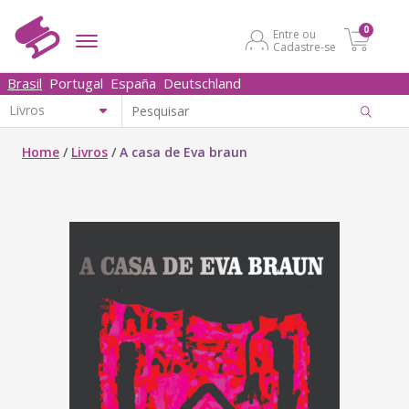
0
Entre ou
Cadastre-se
Brasil
Portugal
España
Deutschland
Home
/
Livros
/
A casa de Eva braun