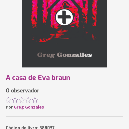
A casa de Eva braun
O observador
Por
Greg Gonzales
Código do livro: 588037