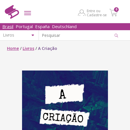
0
Entre ou
Cadastre-se
Brasil
Portugal
España
Deutschland
Home
/
Livros
/
A Criação