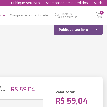
-
Publique seu livro
Acompanhe seus pedidos
Ajuda
0
Entre ou
ivro
Compras em quantidade
Cadastre-se
Publique seu livro
o
R$ 59,04
ssa
Valor total:
R$ 59,04