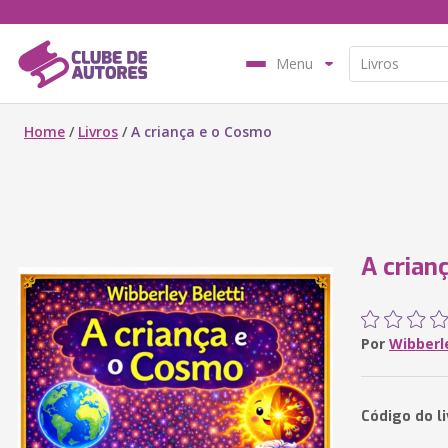
Menu
Home
/
Livros
/
A criança e o Cosmo
A crian
Por
Wibberle
Código do l