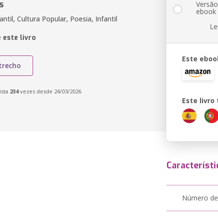
s
Versã
ebook
antil, Cultura Popular, Poesia, Infantil
Le
 este livro
Este eboo
trecho
ista
234
vezes desde 24/03/2026
Este livr
Característi
Número de