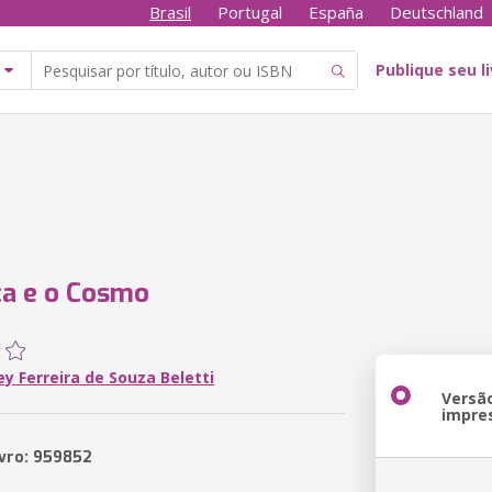
Brasil
Portugal
España
Deutschland
Publique seu l
ça e o Cosmo
y Ferreira de Souza Beletti
Versã
impre
ivro: 959852