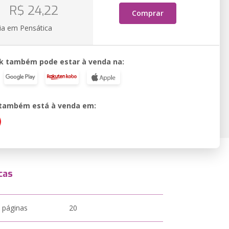
o
R$ 24,22
Comprar
ia em Pensática
k também pode estar à venda na:
o também está à venda em:
cas
 páginas
20