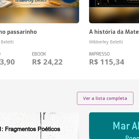
no passarinho
A história da Mat
Beletti
Wibberley Beletti
O
EBOOK
IMPRESSO
3,90
R$ 24,22
R$ 115,34
Ver a lista completa