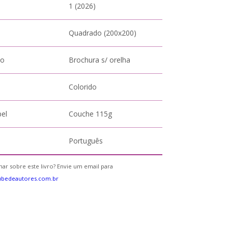
1 (2026)
Quadrado (200x200)
to
Brochura s/ orelha
Colorido
pel
Couche 115g
Português
ar sobre este livro? Envie um email para
ubedeautores.com.br