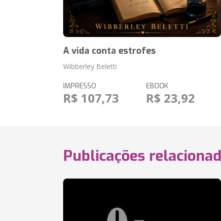
A vida conta estrofes
Wibberley Beletti
IMPRESSO
EBOOK
R$ 107,73
R$ 23,92
Publicações relaciona