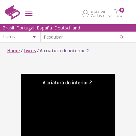
0
Entre ou
Cadastre-se
Brasil
Portugal
España
Deutschland
Home
/
Livros
/
A criatura do interior 2