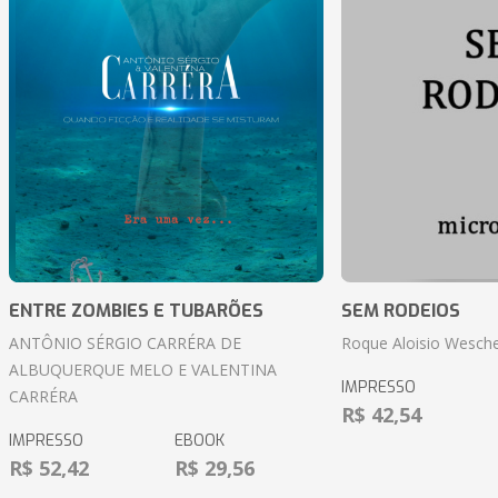
ENTRE ZOMBIES E TUBARÕES
SEM RODEIOS
ANTÔNIO SÉRGIO CARRÉRA DE
Roque Aloisio Wesche
ALBUQUERQUE MELO E VALENTINA
IMPRESSO
CARRÉRA
R$ 42,54
IMPRESSO
EBOOK
R$ 52,42
R$ 29,56