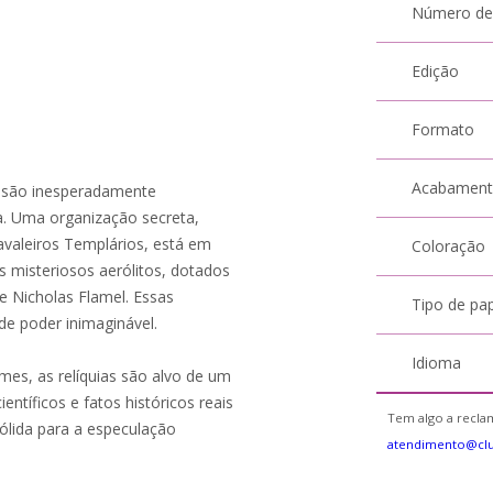
Número de
Edição
Formato
Acabamen
a, são inesperadamente
ra. Uma organização secreta,
valeiros Templários, está em
Coloração
is misteriosos aerólitos, dotados
e Nicholas Flamel. Essas
Tipo de pa
de poder inimaginável.
Idioma
imes, as relíquias são alvo de um
entíficos e fatos históricos reais
Tem algo a reclam
ólida para a especulação
atendimento@cl