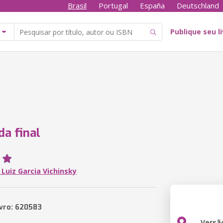
Brasil
Portugal
España
Deutschland
Publique seu l
da final
Luiz Garcia Vichinsky
ivro: 620583
Versã