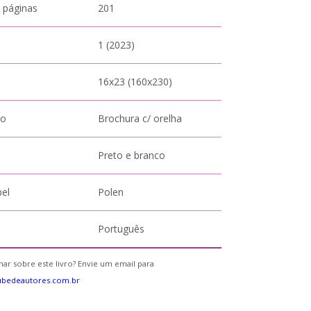
 páginas
201
1 (2023)
16x23 (160x230)
to
Brochura c/ orelha
Preto e branco
pel
Polen
Português
ar sobre este livro? Envie um email para
ubedeautores.com.br