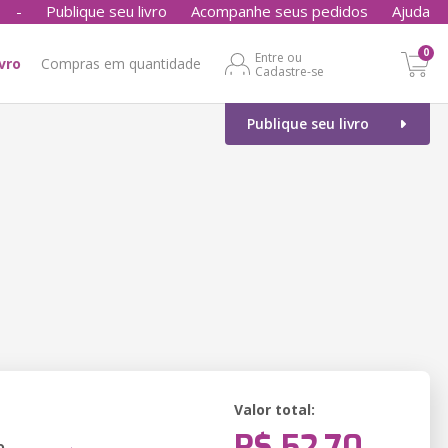
-
Publique seu livro
Acompanhe seus pedidos
Ajuda
0
Entre ou
ivro
Compras em quantidade
Cadastre-se
Publique seu livro
Valor total:
R$ 52,70
o