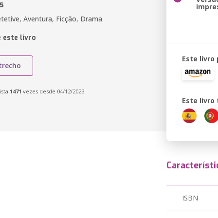
s
impre
etetive, Aventura, Ficção, Drama
 este livro
Este livro
trecho
ista
1471
vezes desde 04/12/2023
Este livr
Característi
ISBN