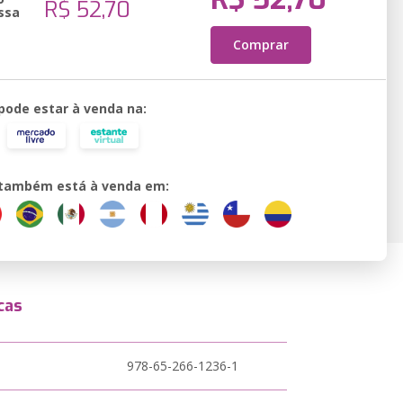
R$ 52,70
ssa
Comprar
 pode estar à venda na:
o também está à venda em:
cas
978-65-266-1236-1