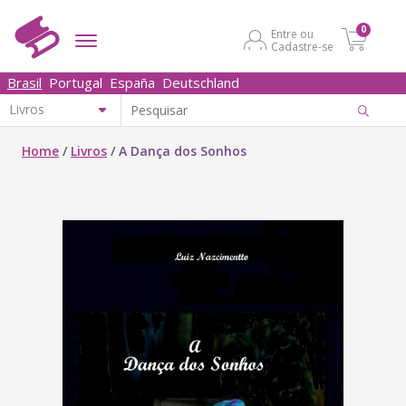
0
Entre ou
Cadastre-se
Brasil
Portugal
España
Deutschland
Home
/
Livros
/
A Dança dos Sonhos