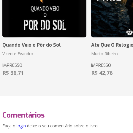
Quando Veio o Pôr do Sol
Até Que O Relógio
Vicente Evandro
Murilo Ribeiro
IMPRESSO
IMPRESSO
R$ 36,71
R$ 42,76
Comentários
Faça o
login
deixe o seu comentário sobre o livro.