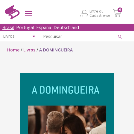
0
Entre ou
Cadastre-se
Brasil
Portugal
España
Deutschland
Home
/
Livros
/
A DOMINGUEIRA